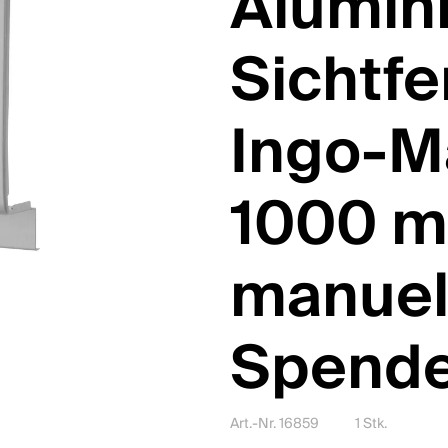
Alumin
Sichtfe
Ingo-M
1000 m
manuel
Spende
Art.-Nr. 16859
1 Stk.