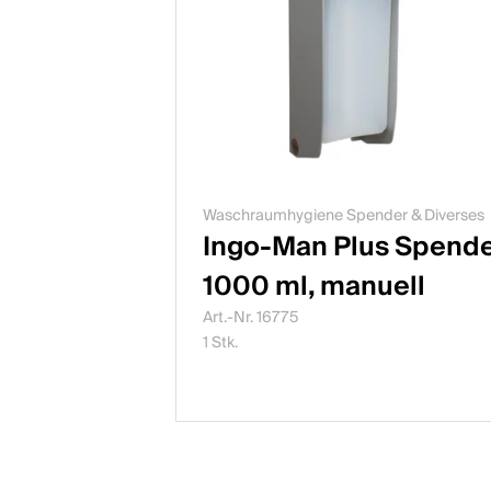
Waschraumhygiene Spender & Diverses
Ingo-Man Plus Spend
1000 ml, manuell
Art.-Nr. 16775
1 Stk.