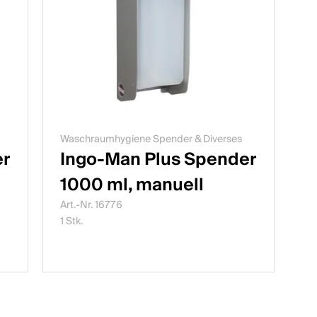
Waschraumhygiene Spender & Diverses
er
Ingo-Man Plus Spender
1000 ml, manuell
Art.-Nr. 16776
1 Stk.