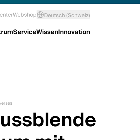
enter
Webshop
Deutsch (Schweiz)
trum
Service
Wissen
Innovation
verses
lussblende