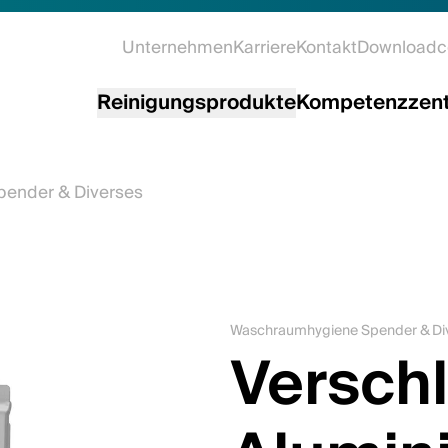
Unternehmen
Karriere
Kontakt
Downloadc
Reinigungsprodukte
Kompetenzzen
ender & Diverses
Waschraumhygiene Spender & Di
Versch