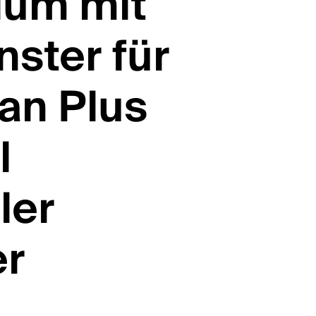
ium mit
nster für
an Plus
l
ler
r