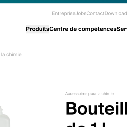
Entreprise
Jobs
Contact
Download
Produits
Centre de compétences
Ser
 la chimie
Accessoires pour la chimie
Bouteil