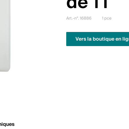
de 1 l
Art.-n°. 16886
1 pce
Vers la boutique en li
niques