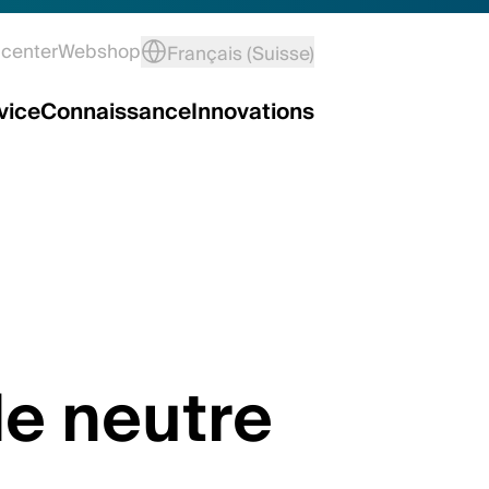
center
Webshop
Français (Suisse)
vice
Connaissance
Innovations
le neutre