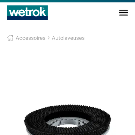
Produits
Accessoires
Autolaveuses
Centre de compétences
Service
Connaissance
Innovations
Entreprise