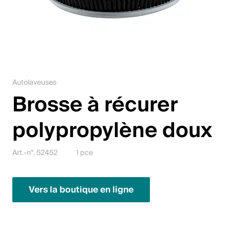
Jobs
Contact
Downloadcenter
Autolaveuses
Webshop
Brosse à récurer
Français (Suisse)
polypropylène doux
Veuillez sélectionner un pays et une langue
Art.-n°. 52452
1 pce
Suisse
Vers la boutique en ligne
Deutsch
Français