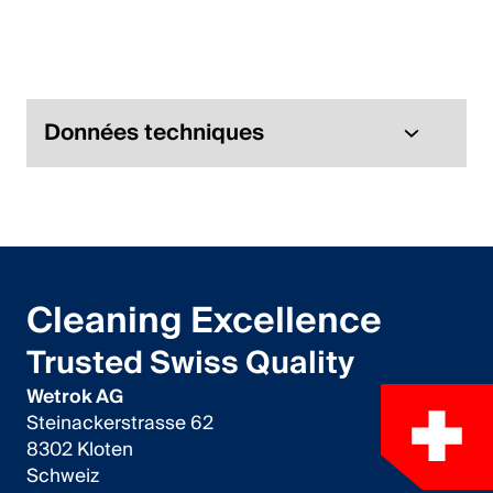
Italiano
English
Autriche
Données techniques
Deutsch
English
Allemagne
Cleaning Excellence
Deutsch
Trusted Swiss Quality
English
Wetrok AG
Steinackerstrasse 62
Suède
8302 Kloten
Schweiz
Svenska