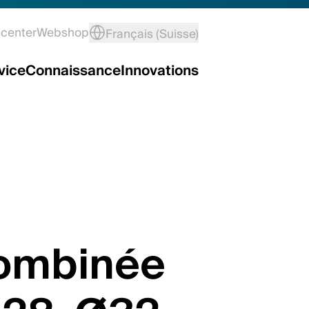
center
Webshop
Français (Suisse)
vice
Connaissance
Innovations
ombinée