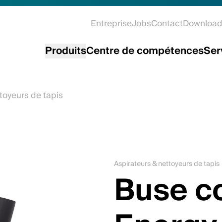
Entreprise
Jobs
Contact
Download
Produits
Centre de compétences
Ser
toyeurs de tapis
Aspirateurs & nettoyeurs de tapis
Buse c