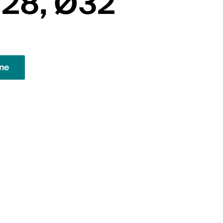
 28, Ø32
gne