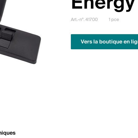
Energy
Art.-n°. 41700
1 pce
Vers la boutique en li
niques