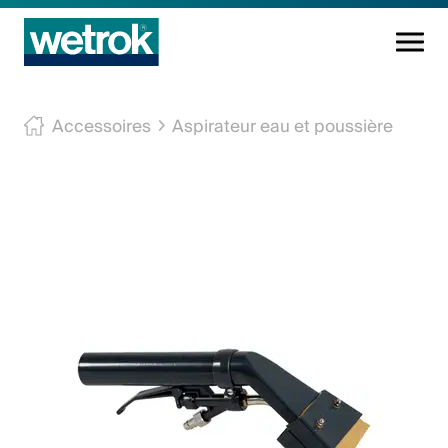
Produits
Accessoires
Aspirateur eau et poussière
Centre de compétences
Service
Connaissance
Innovations
Entreprise