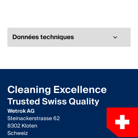
Italiano
English
Autriche
Données techniques
Deutsch
English
Allemagne
Cleaning Excellence
Deutsch
Trusted Swiss Quality
English
Wetrok AG
Steinackerstrasse 62
Suède
8302 Kloten
Schweiz
Svenska