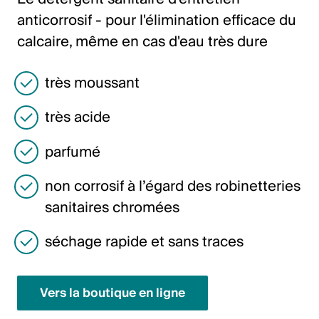
Italiano
anticorrosif - pour l'élimination efficace du
English
calcaire, même en cas d'eau très dure
très moussant
Autriche
Deutsch
très acide
English
parfumé
Allemagne
non corrosif à l’égard des robinetteries
sanitaires chromées
Deutsch
English
séchage rapide et sans traces
Suède
Vers la boutique en ligne
Svenska