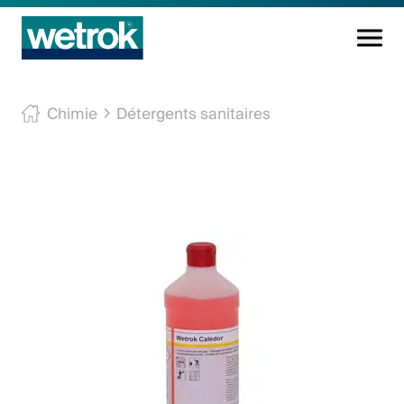
Produits
Chimie
Détergents sanitaires
Centre de compétences
Service
Connaissance
Innovations
Entreprise