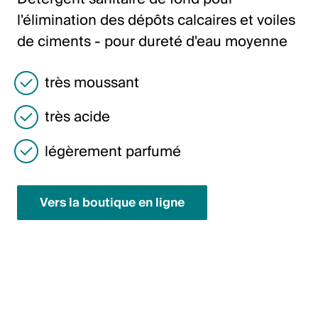
Italiano
l'élimination des dépôts calcaires et voiles
English
de ciments - pour dureté d'eau moyenne
très moussant
Autriche
Deutsch
très acide
English
légèrement parfumé
Allemagne
Vers la boutique en ligne
Deutsch
English
Suède
Svenska