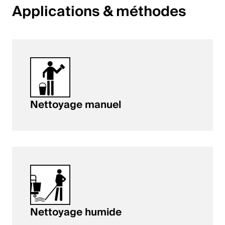
Applications & méthodes
English
Pologne
Polski
English
Nettoyage manuel
Nettoyage humide