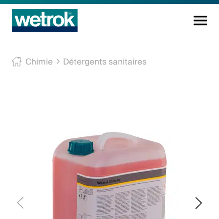
Produits
Chimie
Détergents sanitaires
Centre de compétences
Service
Connaissance
Innovations
Entreprise