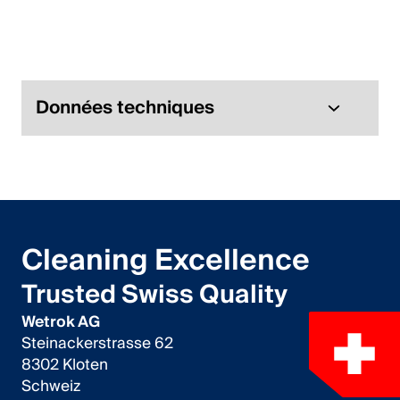
Italiano
English
Autriche
Données techniques
Deutsch
English
Allemagne
Cleaning Excellence
Deutsch
Trusted Swiss Quality
English
Wetrok AG
Steinackerstrasse 62
Suède
8302 Kloten
Schweiz
Svenska