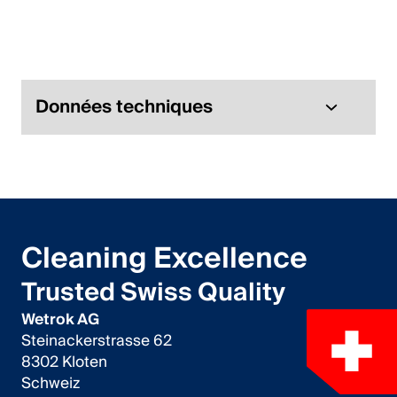
Italiano
English
Autriche
Données techniques
Deutsch
English
Allemagne
Cleaning Excellence
Deutsch
Trusted Swiss Quality
English
Wetrok AG
Steinackerstrasse 62
Suède
8302 Kloten
Schweiz
Svenska