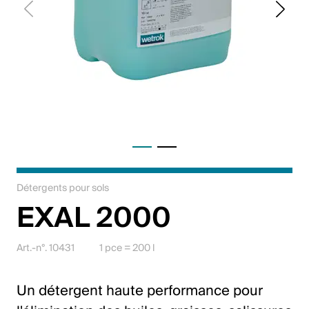
Jobs
Contact
Downloadcenter
Webshop
Français (Suisse)
Détergents pour sols
Veuillez sélectionner un pays et une langue
EXAL 2000
Suisse
Art.-n°. 10431
1 pce = 200 l
Deutsch
Français
Un détergent haute performance pour