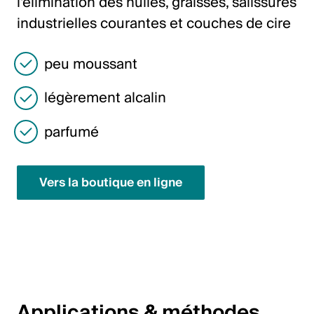
l'élimination des huiles, graisses, salissures
Italiano
industrielles courantes et couches de cire
English
peu moussant
Autriche
légèrement alcalin
Deutsch
parfumé
English
Allemagne
Vers la boutique en ligne
Deutsch
English
Suède
Svenska
Applications & méthodes