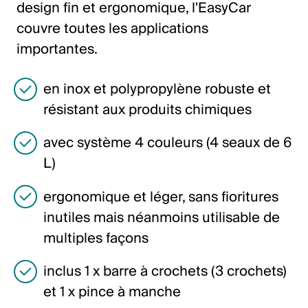
design fin et ergonomique, l'EasyCar
Italiano
couvre toutes les applications
English
importantes.
Autriche
en inox et polypropylène robuste et
Deutsch
résistant aux produits chimiques
English
avec système 4 couleurs (4 seaux de 6
L)
Allemagne
ergonomique et léger, sans fioritures
Deutsch
inutiles mais néanmoins utilisable de
English
multiples façons
inclus 1 x barre à crochets (3 crochets)
Suède
et 1 x pince à manche
Svenska