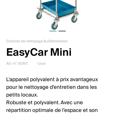
Jobs
Contact
Downloadcenter
Chariots de nettoyage & d'élimination
Webshop
EasyCar Mini
Français (Suisse)
Art.-n°. 80811
1 pce
Veuillez sélectionner un pays et une langue
L'appareil polyvalent à prix avantageux
pour le nettoyage d'entretien dans les
Suisse
petits locaux.
Deutsch
Robuste et polyvalent. Avec une
Français
répartition optimale de l'espace et son