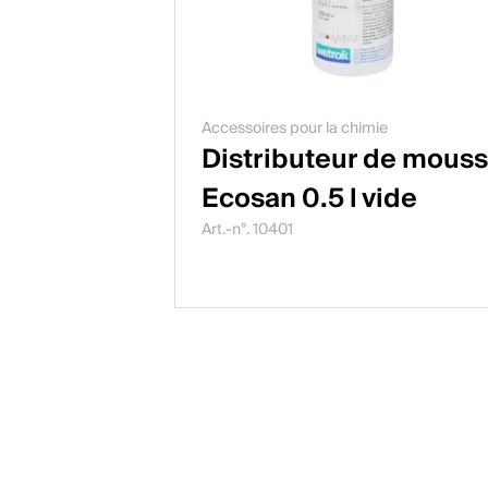
Accessoires pour la chimie
Distributeur de mous
Ecosan 0.5 l vide
Art.-n°. 10401