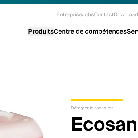
Entreprise
Jobs
Contact
Download
Produits
Centre de compétences
Ser
Détergents sanitaires
Ecosan