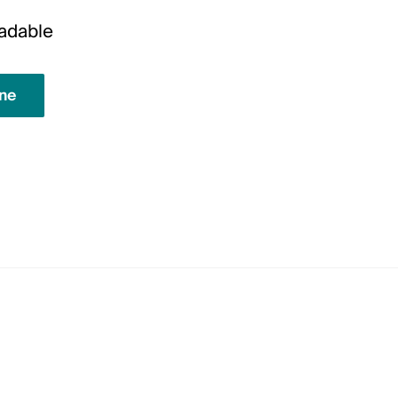
adable
gne