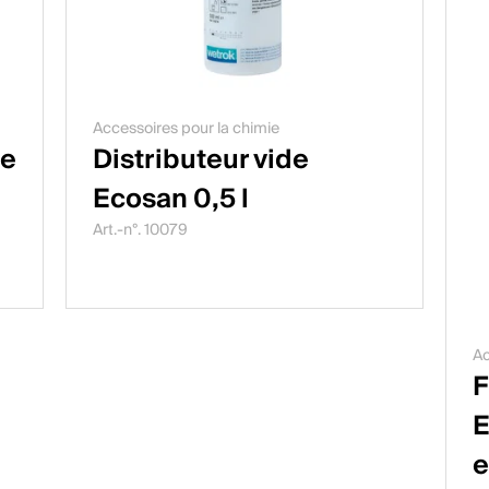
Accessoires pour la chimie
se
Distributeur vide
Ecosan 0,5 l
Art.-n°. 10079
Ac
F
E