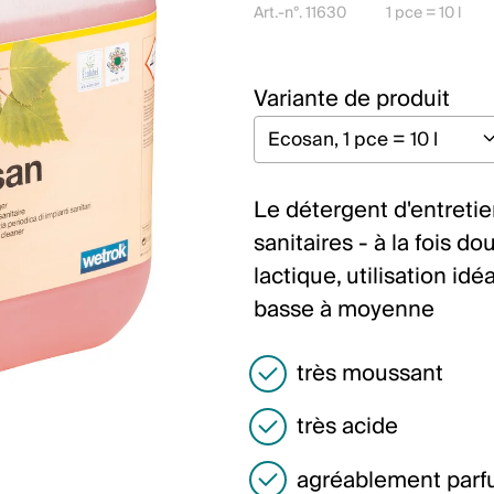
Art.-n°. 11630
1 pce = 10 l
Variante de produit
Le détergent d'entretie
sanitaires - à la fois do
lactique, utilisation id
basse à moyenne
très moussant
très acide
agréablement par