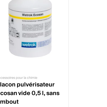
cessoires pour la chimie
lacon pulvérisateur
cosan vide 0,5 l, sans
embout