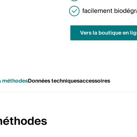
facilement biodégr
Vers la boutique en li
& méthodes
Données techniques
accessoires
 méthodes