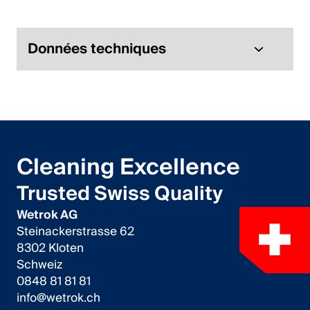
Italiano
English
Données techniques
Autriche
Deutsch
English
Cleaning Excellence
Allemagne
Trusted Swiss Quality
Deutsch
Wetrok AG
Steinackerstrasse 62
English
8302 Kloten
Schweiz
Suède
0848 81 81 81
info@wetrok.ch
Svenska