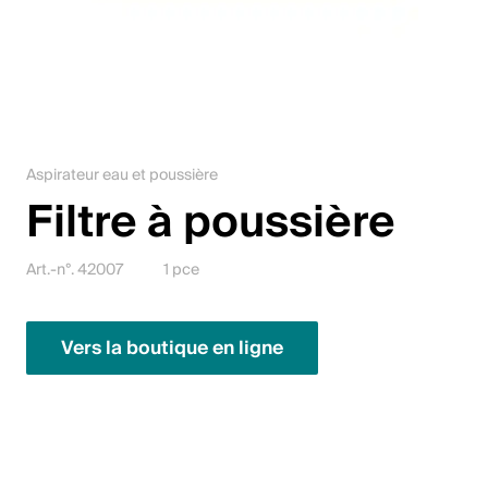
Jobs
Contact
Downloadcenter
Aspirateur eau et poussière
Webshop
Filtre à poussière
Français (Suisse)
Art.-n°. 42007
1 pce
Veuillez sélectionner un pays et une langue
Vers la boutique en ligne
Suisse
Deutsch
Français