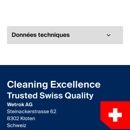
Italiano
English
Autriche
Données techniques
Deutsch
English
Allemagne
Cleaning Excellence
Deutsch
Trusted Swiss Quality
English
Wetrok AG
Steinackerstrasse 62
Suède
8302 Kloten
Schweiz
Svenska