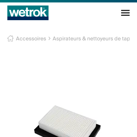
Produits
Accessoires
Aspirateurs & nettoyeurs de tapis
Centre de compétences
Service
Connaissance
Innovations
Entreprise