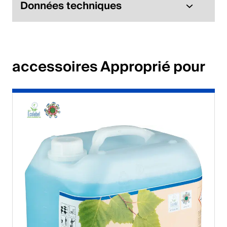
Données techniques
English
Pologne
accessoires Approprié pour
Polski
English