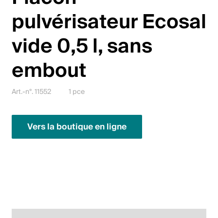
Italiano
pulvérisateur Ecosal
English
vide 0,5 l, sans
Autriche
embout
Deutsch
Art.-n°. 11552
1 pce
English
Allemagne
Vers la boutique en ligne
Deutsch
English
Suède
Svenska