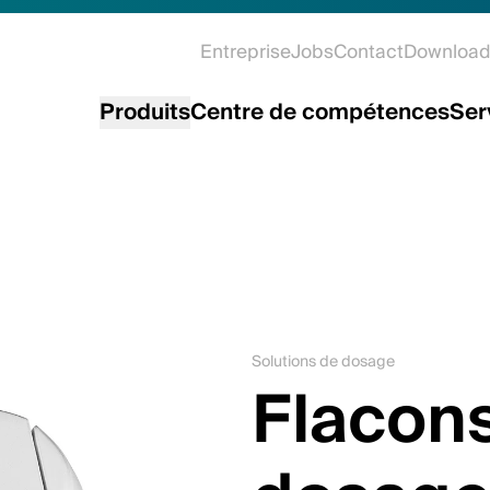
Entreprise
Jobs
Contact
Download
Produits
Centre de compétences
Ser
Solutions de dosage
Flacon