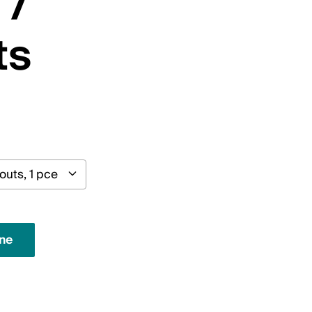
 /
ts
gne