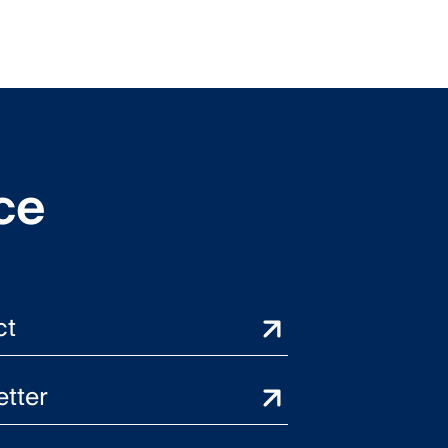
ce
ct
tter