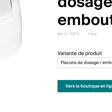
dosage
embou
Art.-n°. 10373
1 pce
Variante de produit
Vers la boutique en li