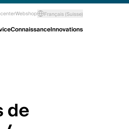
center
Webshop
Français (Suisse)
vice
Connaissance
Innovations
s de