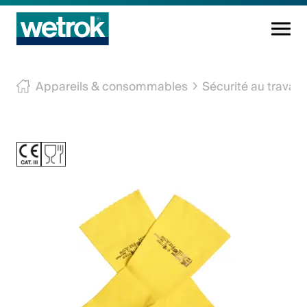
Produits
Appareils & consommables
Sécurité au travail
Centre de compétences
Service
Connaissance
Innovations
Entreprise