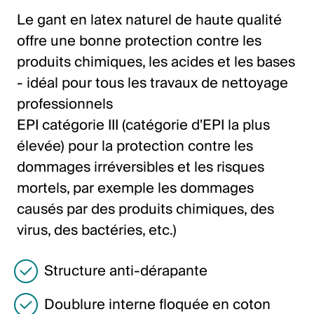
Italiano
Le gant en latex naturel de haute qualité
English
offre une bonne protection contre les
produits chimiques, les acides et les bases
Autriche
- idéal pour tous les travaux de nettoyage
professionnels
Deutsch
EPI catégorie III (catégorie d'EPI la plus
English
élevée) pour la protection contre les
dommages irréversibles et les risques
Allemagne
mortels, par exemple les dommages
Deutsch
causés par des produits chimiques, des
virus, des bactéries, etc.)
English
Structure anti-dérapante
Suède
Doublure interne floquée en coton
Svenska