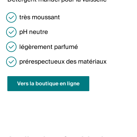
Italiano
English
très moussant
pH neutre
Autriche
légèrement parfumé
Deutsch
English
prérespectueux des matériaux
Allemagne
Vers la boutique en ligne
Deutsch
English
Suède
Svenska