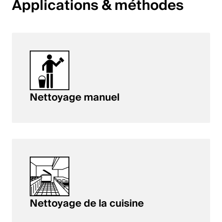
Applications & méthodes
English
Pologne
Polski
English
Nettoyage manuel
Nettoyage de la cuisine