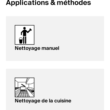
Applications & méthodes
English
Pologne
Polski
English
Nettoyage manuel
Nettoyage de la cuisine