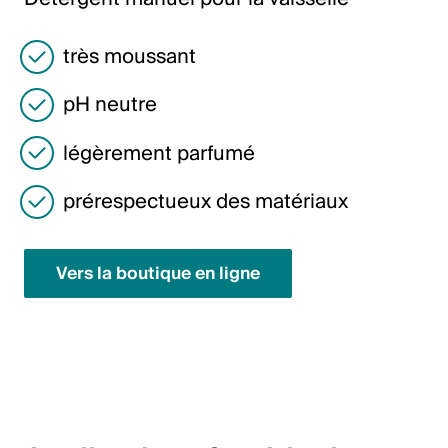
Italiano
English
très moussant
pH neutre
Autriche
légèrement parfumé
Deutsch
English
prérespectueux des matériaux
Allemagne
Vers la boutique en ligne
Deutsch
English
Suède
Svenska