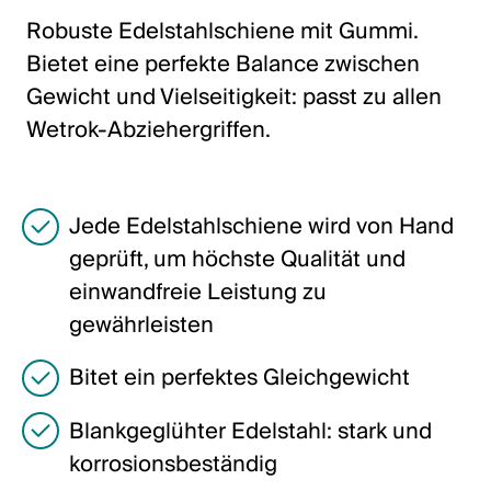
Italiano
Robuste Edelstahlschiene mit Gummi.
English
Bietet eine perfekte Balance zwischen
Gewicht und Vielseitigkeit: passt zu allen
Autriche
Wetrok-Abziehergriffen.
Deutsch
English
Jede Edelstahlschiene wird von Hand
geprüft, um höchste Qualität und
Allemagne
einwandfreie Leistung zu
Deutsch
gewährleisten
English
Bitet ein perfektes Gleichgewicht
Blankgeglühter Edelstahl: stark und
Suède
korrosionsbeständig
Svenska