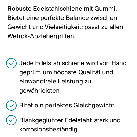
Italiano
Robuste Edelstahlschiene mit Gummi.
English
Bietet eine perfekte Balance zwischen
Gewicht und Vielseitigkeit: passt zu allen
Autriche
Wetrok-Abziehergriffen.
Deutsch
English
Jede Edelstahlschiene wird von Hand
geprüft, um höchste Qualität und
Allemagne
einwandfreie Leistung zu
Deutsch
gewährleisten
English
Bitet ein perfektes Gleichgewicht
Blankgeglühter Edelstahl: stark und
Suède
korrosionsbeständig
Svenska