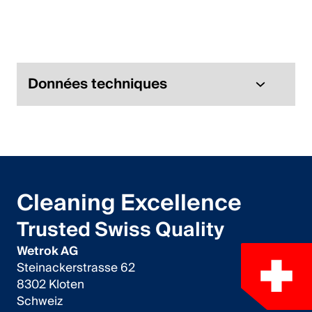
Italiano
English
Autriche
Données techniques
Deutsch
English
Allemagne
Cleaning Excellence
Deutsch
Trusted Swiss Quality
English
Wetrok AG
Steinackerstrasse 62
Suède
8302 Kloten
Schweiz
Svenska