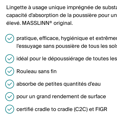
Italiano
Lingette à usage unique imprégnée de substa
English
capacité d'absorption de la poussière pour u
élevé. MASSLINN® original.
Autriche
pratique, efficace, hygiénique et extrê
Deutsch
l'essuyage sans poussière de tous les sols
English
idéal pour le dépoussiérage de toutes les 
Allemagne
Rouleau sans fin
Deutsch
absorbe de petites quantités d'eau
English
pour un grand rendement de surface
Suède
certifié cradle to cradle (C2C) et FIGR
Svenska