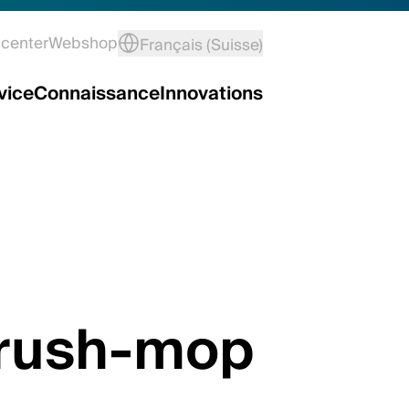
center
Webshop
Français (Suisse)
vice
Connaissance
Innovations
rush-mop