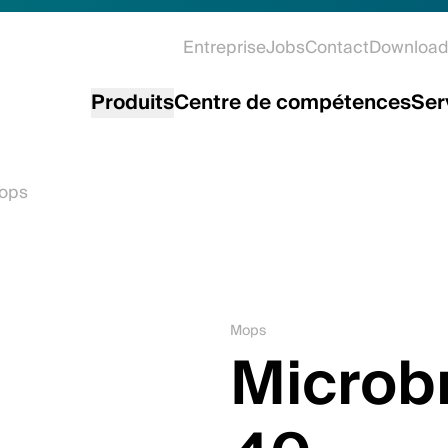
Entreprise
Jobs
Contact
Download
Produits
Centre de compétences
Ser
ops
Mops
Microb