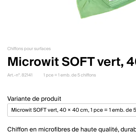
Jobs
Contact
Downloadcenter
Chiffons pour surfaces
Webshop
Microwit SOFT vert, 
Français (Suisse)
Art.-n°. 82141
1 pce = 1 emb. de 5 chiffons
Veuillez sélectionner un pays et une langue
Variante de produit
Suisse
Deutsch
Français
Chiffon en microfibres de haute qualité, durab