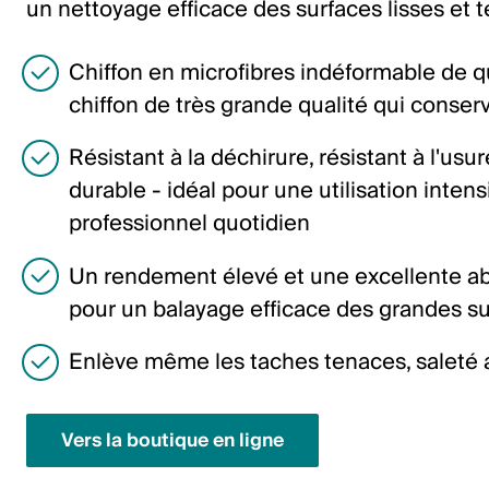
un nettoyage efficace des surfaces lisses et t
Italiano
English
Chiffon en microfibres indéformable de q
chiffon de très grande qualité qui conser
Autriche
Résistant à la déchirure, résistant à l'usu
Deutsch
durable - idéal pour une utilisation inten
English
professionnel quotidien
Un rendement élevé et une excellente abs
Allemagne
pour un balayage efficace des grandes s
Deutsch
Enlève même les taches tenaces, saleté
English
Suède
Vers la boutique en ligne
Svenska