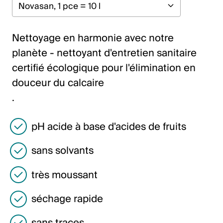
Italiano
English
Nettoyage en harmonie avec notre
planète - nettoyant d'entretien sanitaire
Autriche
certifié écologique pour l'élimination en
Deutsch
douceur du calcaire
.
English
pH acide à base d'acides de fruits
Allemagne
Deutsch
sans solvants
English
très moussant
Suède
séchage rapide
Svenska