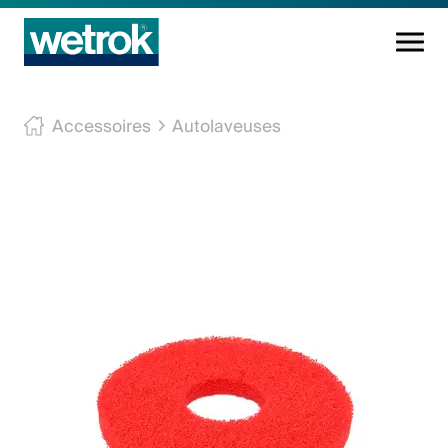
Produits
Accessoires
Autolaveuses
Centre de compétences
Service
Connaissance
Innovations
Entreprise