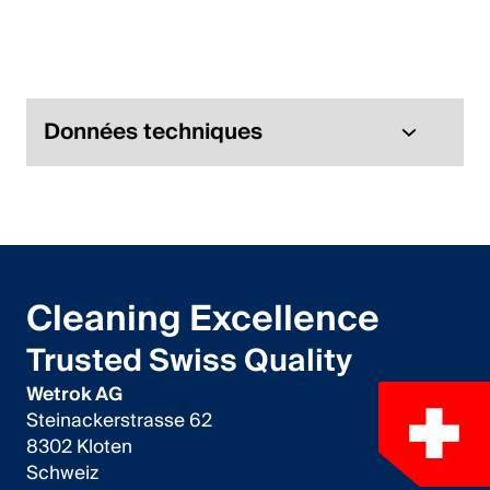
Italiano
English
Autriche
Données techniques
Deutsch
English
Allemagne
Cleaning Excellence
Deutsch
Trusted Swiss Quality
English
Wetrok AG
Steinackerstrasse 62
Suède
8302 Kloten
Schweiz
Svenska