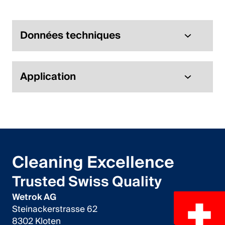
Italiano
English
Données techniques
Autriche
Application
Deutsch
English
Allemagne
Deutsch
Cleaning Excellence
English
Trusted Swiss Quality
Wetrok AG
Suède
Steinackerstrasse 62
Svenska
8302 Kloten