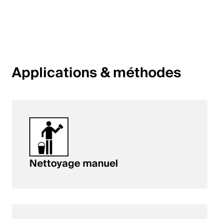
English
Pologne
Polski
Applications & méthodes
English
Nettoyage manuel