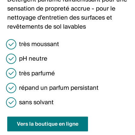
Italiano
sensation de propreté accrue - pour le
English
nettoyage d'entretien des surfaces et
revêtements de sol lavables
Autriche
très moussant
Deutsch
pH neutre
English
très parfumé
Allemagne
répand un parfum persistant
Deutsch
English
sans solvant
Suède
Vers la boutique en ligne
Svenska