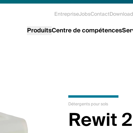
Entreprise
Jobs
Contact
Download
Produits
Centre de compétences
Ser
Détergents pour sols
Rewit 