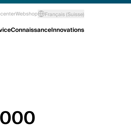
center
Webshop
Français (Suisse)
vice
Connaissance
Innovations
2000