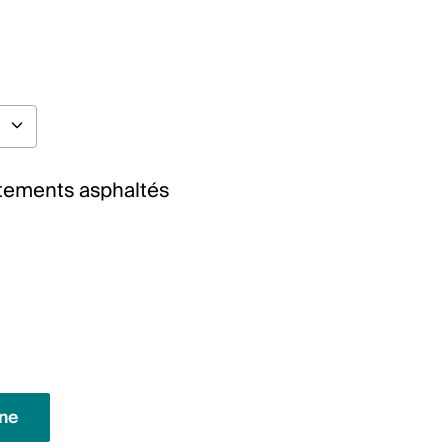
êtements asphaltés
gne