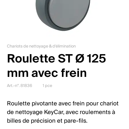
Jobs
Contact
Downloadcenter
Chariots de nettoyage & d'élimination
Webshop
Roulette ST Ø 125
Français (Suisse)
mm avec frein
Veuillez sélectionner un pays et une langue
Art.-n°. 81836
1 pce
Suisse
Roulette pivotante avec frein pour chariot
Deutsch
de nettoyage KeyCar, avec roulements à
Français
billes de précision et pare-fils.