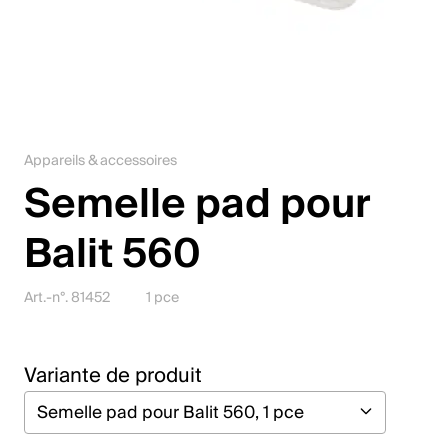
Jobs
Contact
Downloadcenter
Appareils & accessoires
Webshop
Semelle pad pour
Français (Suisse)
Balit 560
Veuillez sélectionner un pays et une langue
Art.-n°. 81452
1 pce
Suisse
Variante de produit
Deutsch
Français