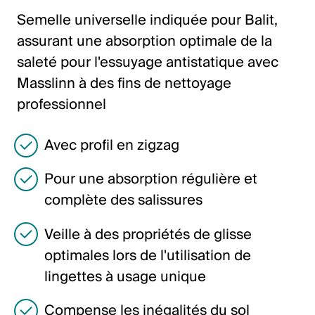
Italiano
Semelle universelle indiquée pour Balit,
English
assurant une absorption optimale de la
saleté pour l'essuyage antistatique avec
Autriche
Masslinn à des fins de nettoyage
professionnel
Deutsch
English
Avec profil en zigzag
Pour une absorption régulière et
Allemagne
complète des salissures
Deutsch
Veille à des propriétés de glisse
English
optimales lors de l'utilisation de
lingettes à usage unique
Suède
Svenska
Compense les inégalités du sol