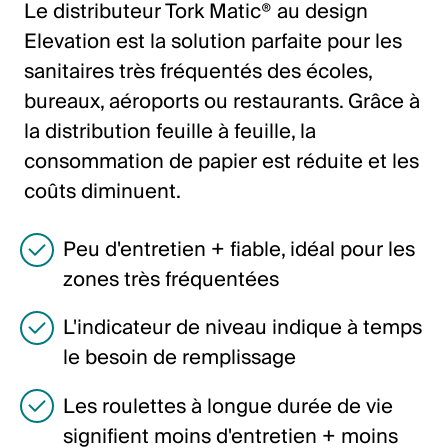
Le distributeur Tork Matic® au design
Italiano
Elevation est la solution parfaite pour les
English
sanitaires très fréquentés des écoles,
bureaux, aéroports ou restaurants. Grâce à
Autriche
la distribution feuille à feuille, la
Deutsch
consommation de papier est réduite et les
coûts diminuent.
English
Peu d'entretien + fiable, idéal pour les
Allemagne
zones très fréquentées
Deutsch
L'indicateur de niveau indique à temps
English
le besoin de remplissage
Suède
Les roulettes à longue durée de vie
signifient moins d'entretien + moins
Svenska