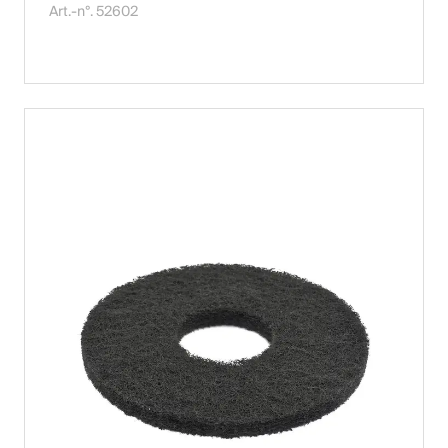
Art.-n°. 52602