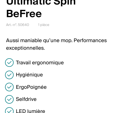
Ultimatic Spin
Italiano
BeFree
English
Art.-n°. 50640
1 pièce
Autriche
Deutsch
Aussi maniable qu’une mop. Performances
exceptionnelles.
English
Travail ergonomique
Allemagne
Deutsch
Hygiénique
English
ErgoPoignée
Selfdrive
Suède
Svenska
LED lumière