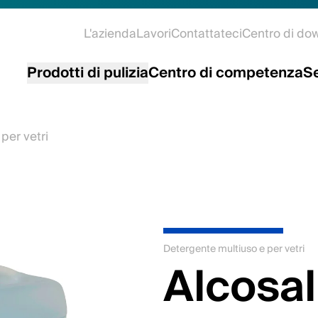
L'azienda
Lavori
Contattateci
Centro di do
Prodotti di pulizia
Centro di competenza
Se
per vetri
Detergente multiuso e per vetri
Alcosal