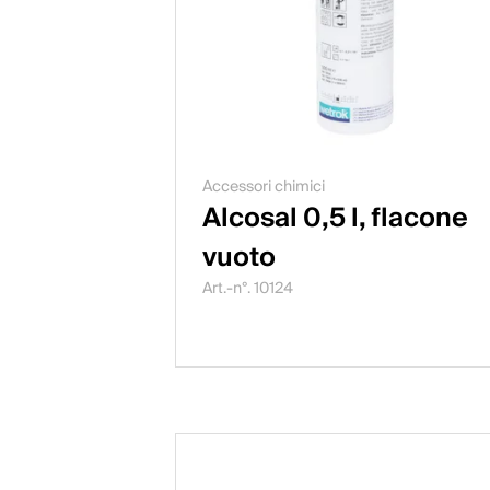
Accessori chimici
Alcosal 0,5 l, flacone
vuoto
Art.-n°. 10124