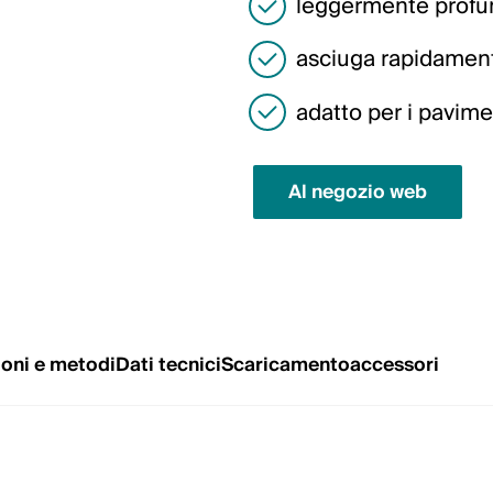
leggermente prof
asciuga rapidament
adatto per i pavimen
Al negozio web
ioni e metodi
Dati tecnici
Scaricamento
accessori