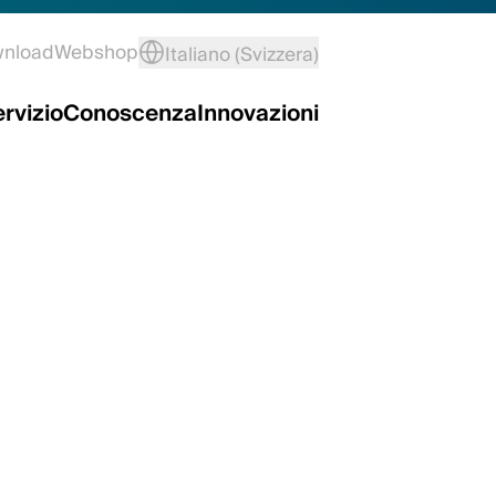
wnload
Webshop
Italiano (Svizzera)
rvizio
Conoscenza
Innovazioni