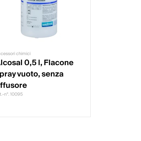
cessori chimici
lcosal 0,5 l, Flacone
pray vuoto, senza
ffusore
t.-n°. 10095