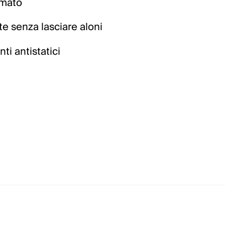
umato
e senza lasciare aloni
ti antistatici