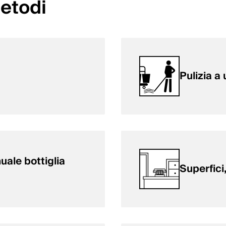
metodi
Pulizia a
ale bottiglia
Superfici