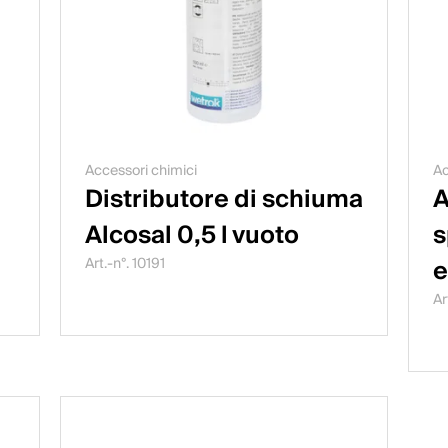
Accessori chimici
Ac
Distributore di schiuma
A
Alcosal 0,5 l vuoto
s
e
Art.-n°. 10191
Ar