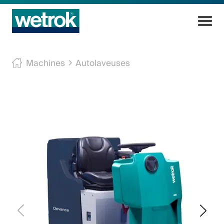
Produits
Machines
Autolaveuses
Centre de compétences
Service
Connaissance
Innovations
Entreprise