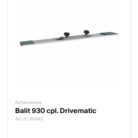
Autolaveuses
Balit 930 cpl. Drivematic
Art.-n°. 65340