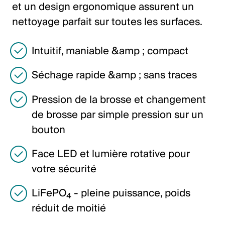
et un design ergonomique assurent un
Italiano
nettoyage parfait sur toutes les surfaces.
English
Intuitif, maniable &amp ; compact
Autriche
Séchage rapide &amp ; sans traces
Deutsch
English
Pression de la brosse et changement
de brosse par simple pression sur un
bouton
Allemagne
Deutsch
Face LED et lumière rotative pour
votre sécurité
English
LiFePO
- pleine puissance, poids
4
Suède
réduit de moitié
Svenska