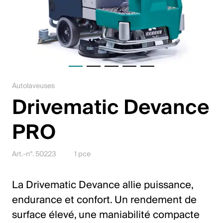
Jobs
Contact
Downloadcenter
Webshop
Autolaveuses
Drivematic Devance
Français (Suisse)
PRO
Veuillez sélectionner un pays et une langue
Art.-n°. 50223
1 pce
Suisse
La Drivematic Devance allie puissance,
Deutsch
endurance et confort. Un rendement de
Français
surface élevé, une maniabilité compacte